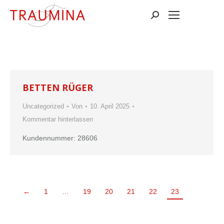
Suchen:
BETTEN RÜGER
Uncategorized
Von
10. April 2025
Kommentar hinterlassen
Kun­den­num­mer: 28606
←
1
…
19
20
21
22
23