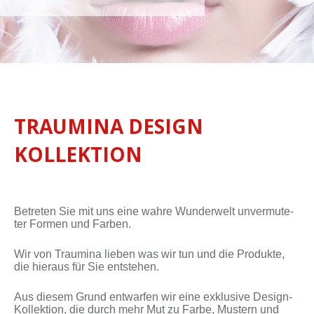
TRAUMINA DESIGN
KOLLEKTION
Be­tre­ten Sie mit uns ei­ne wah­re Wun­der­welt un­ver­mu­te­
ter For­men und Far­ben.
Wir von Traumi­na lie­ben was wir tun und die Pro­duk­te,
die hier­aus für Sie ent­ste­hen.
Aus die­sem Grund ent­war­fen wir ei­ne ex­klu­si­ve Design-
Kollektion, die durch mehr Mut zu Far­be, Mus­tern und