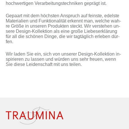
hoch­wer­ti­gen Ver­ar­bei­tungs­tech­ni­ken ge­prägt ist.
Ge­paart mit dem höchs­ten An­spruch auf feins­te, edels­te
Ma­te­ria­li­en und Funk­tio­na­li­tät er­kennt man, wel­che wah­
re Grö­ße in un­se­ren Pro­duk­ten steckt. Wir ver­ste­hen un­
se­re Design-Kollektion als ei­ne gro­ße Lie­bes­er­klä­rung
für all die schö­nen Din­ge, die wir tag­täg­lich er­le­ben dür­
fen.
Wir la­den Sie ein, sich von un­se­rer Design-Kollektion in­
spi­rie­ren zu las­sen und wür­den uns sehr freu­en, wenn
Sie die­se Lei­den­schaft mit uns tei­len.