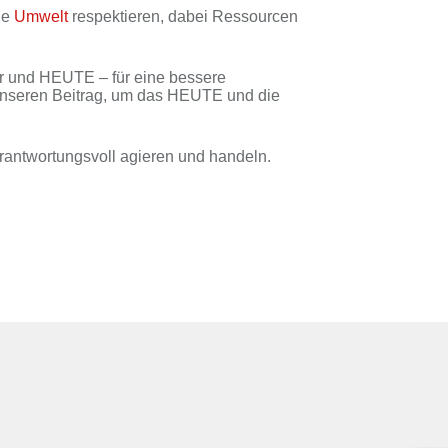
ie
Um­welt
re­spek­tie­ren, da­bei Res­sour­cen
er und HEUTE – für ei­ne bes­se­re
un­se­ren Bei­trag, um das HEUTE und die
ant­wor­tungs­voll agie­ren und han­deln.