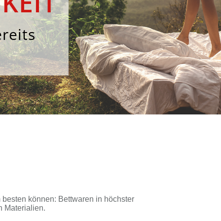
KEIT
reits
es­ten kön­nen: Bett­wa­ren in höchs­ter
Ma­te­ria­li­en.