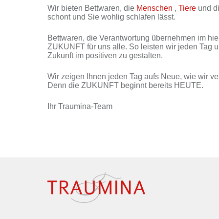
Wir bie­ten Bett­wa­ren, die
Men­schen
,
Tie­re
und d
schont und Sie woh­lig schla­fen lässt.
Bett­wa­ren, die Ver­ant­wor­tung über­neh­men im hi
ZUKUNFT für uns al­le. So leis­ten wir je­den Tag 
Zu­kunft im po­si­ti­ven zu ge­stal­ten.
Wir zei­gen Ih­nen je­den Tag aufs Neue, wie wir ver­
Denn die ZUKUNFT be­ginnt be­reits HEUTE.
Ihr Traumina-Team