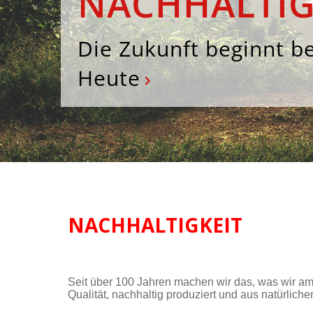
NACHHALTIG
Die Zukunft beginnt be
Heute
NACHHALTIGKEIT
Seit über 100 Jah­ren ma­chen wir das, was wir am b
Qua­li­tät, nach­hal­tig pro­du­ziert und aus na­tür­li­chen 