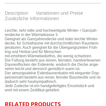
Description
Variationen und Preise
Zusätzliche Informationen
Leich­te, sehr ed­le und hoch­wer­tigs­te Winter- / Ganz­jah­
res­de­cke in der Wär­me­klas­se 3.
Ge­eig­net als Ganz­jah­res­de­cke und /oder leich­te Win­ter­
de­cke, für Schlaf­räu­me mit durch­schnitt­li­chen Raum­tem­
pe­ra­tu­ren. Auch ge­eig­net für die Über­gangs­zei­ten Früh­
ling und Herbst und für Men­schen
mit er­höh­tem Wär­me­be­dürf­nis, die we­nig schwit­zen.
Die Fül­lung be­steht aus rei­nen, feins­ten, hand­ver­le­se­nen
Dau­nen­flo­cken der Ei­de­r­en­te, wo­durch die De­cke an­ge­
nehm leicht und den­noch ge­müt­lich warm ist.
Der at­mungs­ak­ti­ve Ei­der­dau­nen­ba­tist mit ele­gan­ter Dop­
pel­zier­naht be­steht aus rei­ner, feins­ter Baum­wol­le und ist
da­durch sehr haut­sym­pa­thisch.
Je­de Zu­de­cke ist ein hand­ge­fer­tig­tes Ein­zel­stück und
wird mit ei­nem Zer­ti­fi­kat ge­lie­fert.
RELATED PRODUCTS