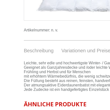
Artikelnummer:
n. v.
Beschreibung
Variationen und Preis
Leich­te, sehr ed­le und hoch­wer­tigs­te Winter- / Ga
Ge­eig­net als Ganz­jah­res­de­cke und /oder leich­te W
Früh­ling und Herbst und für Men­schen
mit er­höh­tem Wär­me­be­dürf­nis, die we­nig schwit­z
Die Fül­lung be­steht aus rei­nen, feins­ten, hand­ver
Der at­mungs­ak­ti­ve Ei­der­dau­nen­ba­tist mit ele­gan
Je­de Zu­de­cke ist ein hand­ge­fer­tig­tes Ein­zel­stück u
ÄHNLICHE PRODUKTE