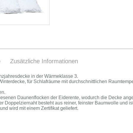
e
Zusätzliche Informationen
nz­jah­res­de­cke in der Wär­me­klas­se 3.
in­ter­de­cke, für Schlaf­räu­me mit durch­schnitt­li­chen Raum­tem­pe
en.
­le­se­nen Dau­nen­flo­cken der Ei­de­r­en­te, wo­durch die De­cke an
­ter Dop­pel­zier­naht be­steht aus rei­ner, feins­ter Baum­wol­le und 
nd wird mit ei­nem Zer­ti­fi­kat ge­lie­fert.