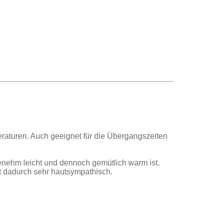
­ra­tu­ren. Auch ge­eig­net für die Über­gangs­zei­ten
­ge­nehm leicht und den­noch ge­müt­lich warm ist.
ist da­durch sehr haut­sym­pa­thisch.