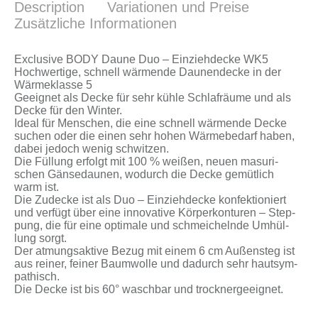
Description
Variationen und Preise
Zusätzliche Informationen
Ex­clu­si­ve BODY Dau­ne Duo – Ein­zieh­de­cke WK5
Hoch­wer­ti­ge, schnell wär­men­de Dau­nen­de­cke in der
Wär­me­klas­se 5
Ge­eig­net als De­cke für sehr küh­le Schlaf­räu­me und als
De­cke für den Win­ter.
Ide­al für Men­schen, die ei­ne schnell wär­men­de De­cke
su­chen oder die ei­nen sehr ho­hen Wär­me­be­darf ha­ben,
da­bei je­doch we­nig schwit­zen.
Die Fül­lung er­folgt mit 100 % wei­ßen, neu­en ma­su­ri­
schen Gän­se­dau­nen, wo­durch die De­cke ge­müt­lich
warm ist.
Die Zu­de­cke ist als Duo – Ein­zieh­de­cke kon­fek­tio­niert
und ver­fügt über ei­ne in­no­va­ti­ve Kör­per­kon­tu­ren – Step­
pung, die für ei­ne op­ti­ma­le und schmei­cheln­de Um­hül­
lung sorgt.
Der at­mungs­ak­ti­ve Be­zug mit ei­nem 6 cm Au­ßen­steg ist
aus rei­ner, fei­ner Baum­wol­le und da­durch sehr haut­sym­
pa­thisch.
Die De­cke ist bis 60° wasch­bar und trock­ner­ge­eig­net.