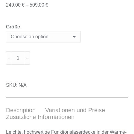
249.00
€
–
509.00
€
Größe
SKU:
N/A
Description
Variationen und Preise
Zusätzliche Informationen
Leich­te, hoch­wer­ti­ge Funk­ti­ons­fa­ser­de­cke in der Wär­me­