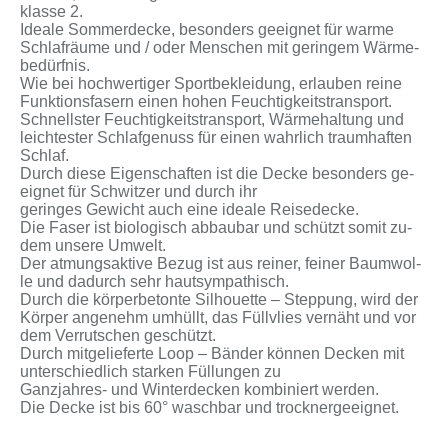
klas­se 2.
Idea­le Som­mer­de­cke, be­son­ders ge­eig­net für war­me
Schlaf­räu­me und / oder Men­schen mit ge­rin­gem Wär­me­
be­dürf­nis.
Wie bei hoch­wer­ti­ger Sport­be­klei­dung, er­lau­ben rei­ne
Funk­ti­ons­fa­sern ei­nen ho­hen Feuch­tig­keits­trans­port.
Schnells­ter Feuch­tig­keits­trans­port, Wär­me­hal­tung und
leich­tes­ter Schlaf­ge­nuss für ei­nen wahr­lich traum­haf­ten
Schlaf.
Durch die­se Ei­gen­schaf­ten ist die De­cke be­son­ders ge­
eig­net für Schwit­zer und durch ihr
ge­rin­ges Ge­wicht auch ei­ne idea­le Rei­se­de­cke.
Die Fa­ser ist bio­lo­gisch ab­bau­bar und schützt so­mit zu­
dem un­se­re Um­welt.
Der at­mungs­ak­ti­ve Be­zug ist aus rei­ner, fei­ner Baum­wol­
le und da­durch sehr haut­sym­pa­thisch.
Durch die kör­per­be­ton­te Sil­hou­et­te – Step­pung, wird der
Kör­per an­ge­nehm um­hüllt, das Füll­vlies ver­näht und vor
dem Ver­rut­schen ge­schützt.
Durch mit­ge­lie­fer­te Loop – Bän­der kön­nen De­cken mit
un­ter­schied­lich star­ken Fül­lun­gen zu
Ganzjahres- und Win­ter­de­cken kom­bi­niert wer­den.
Die De­cke ist bis 60° wasch­bar und trock­ner­ge­eig­net.