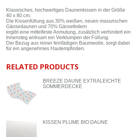
Klas­si­sches, hoch­wer­ti­ges Dau­nen­kis­sen in der Grö­ße
40 x 80 cm.
Die Kis­sen­fül­lung aus 30% wei­ßen, neu­en ma­su­ri­schen
Gän­se­dau­nen und 70% Gän­se­fe­dern
er­gibt ei­ne mit­tel­fes­te An­mu­tung, zu­sätz­lich ver­hin­dert ein
In­nen­steg wirk­sam ein Ver­klum­pen der Fül­lung.
Der Be­zug aus rei­ner fein­fä­di­gen Baum­wol­le, sorgt da­bei
für ein an­ge­neh­mes Haut­emp­fin­den.
RELATED PRODUCTS
BREEZE DAUNE EXTRALEICHTE
SOMMERDECKE
KISSEN PLUME BIO DAUNE