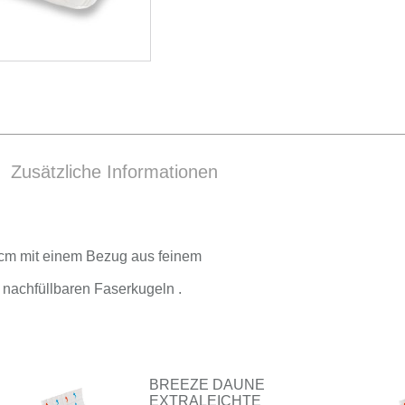
Zusätzliche Informationen
0 cm mit ei­nem Be­zug aus fei­nem
nach­füll­ba­ren Fa­ser­ku­geln .
BREEZE DAUNE
EXTRALEICHTE