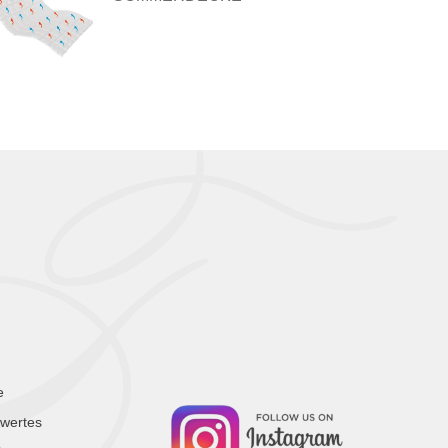
e
wertes