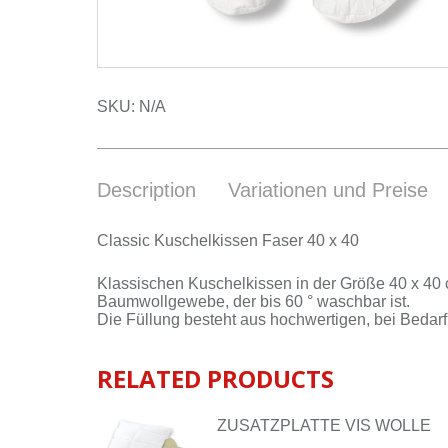
SKU:
N/A
Description
Variationen und Preise
Clas­sic Ku­schel­kis­sen Fa­ser 40 x 40
Klas­si­schen Ku­schel­kis­sen in der Grö­ße 40 x 4
Baum­woll­ge­we­be, der bis 60 ° wasch­bar ist.
Die Fül­lung be­steht aus hoch­wer­ti­gen, bei Be­darf 
RELATED PRODUCTS
ZUSATZPLATTE VIS WOLLE