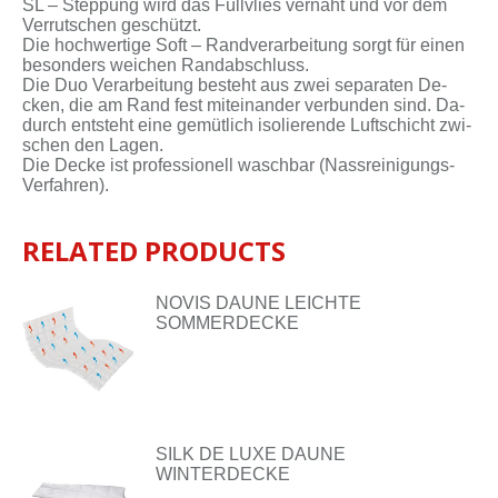
SL – Step­pung wird das Füll­vlies ver­näht und vor dem
Ver­rut­schen ge­schützt.
Die hoch­wer­ti­ge Soft – Rand­ver­ar­bei­tung sorgt für ei­nen
be­son­ders wei­chen Rand­ab­schluss.
Die Duo Ver­ar­bei­tung be­steht aus zwei se­pa­ra­ten De­
cken, die am Rand fest mit­ein­an­der ver­bun­den sind. Da­
durch ent­steht ei­ne ge­müt­lich iso­lie­ren­de Luft­schicht zwi­
schen den La­gen.
Die De­cke ist pro­fes­sio­nell wasch­bar (Nassreinigungs-
Verfahren).
RELATED PRODUCTS
NOVIS DAUNE LEICHTE
SOMMERDECKE
SILK DE LUXE DAUNE
WINTERDECKE