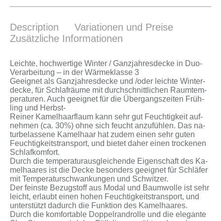
Description
Variationen und Preise
Zusätzliche Informationen
Leich­te, hoch­wer­ti­ge Win­ter / Ganz­jah­res­de­cke in Duo-
Verarbeitung – in der Wär­me­klas­se 3
Ge­eig­net als Ganz­jah­res­de­cke und /oder leich­te Win­ter­
de­cke, für Schlaf­räu­me mit durch­schnitt­li­chen Raum­tem­
pe­ra­tu­ren. Auch ge­eig­net für die Über­gangs­zei­ten Früh­
ling und Herbst-
Rei­ner Ka­mel­haar­flaum kann sehr gut Feuch­tig­keit auf­
neh­men (ca. 30%) oh­ne sich feucht an­zu­füh­len. Das na­
tur­be­las­se­ne Ka­mel­haar hat zu­dem ei­nen sehr gu­ten
Feuch­tig­keits­trans­port, und bie­tet da­her ei­nen tro­cke­nen
Schlaf­kom­fort.
Durch die tem­pe­ra­tur­aus­glei­chen­de Ei­gen­schaft des Ka­
mel­haa­res ist die De­cke be­son­ders ge­eig­net für Schlä­fer
mit Tem­pe­ra­tur­schwan­kun­gen und Schwit­zer.
Der feins­te Be­zug­stoff aus Mo­dal und Baum­wol­le ist sehr
leicht, er­laubt ei­nen ho­hen Feuch­tig­keits­trans­port, und
un­ter­stützt da­durch die Funk­ti­on des Ka­mel­haa­res.
Durch die kom­for­ta­ble Dop­pel­rand­rol­le und die ele­gan­te