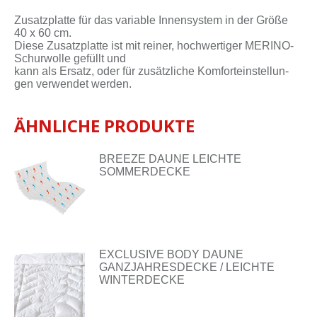
Zu­satz­plat­te für das va­ria­ble In­nen­sys­tem in der Grö­ße
40 x 60 cm.
Die­se Zu­satz­plat­te ist mit rei­ner, hoch­wer­ti­ger MERINO-
Schurwolle ge­füllt und
kann als Er­satz, oder für zu­sätz­li­che Kom­fort­ein­stel­lun­
gen ver­wen­det wer­den.
ÄHNLICHE PRODUKTE
BREEZE DAUNE LEICHTE
SOMMERDECKE
EXCLUSIVE BODY DAUNE
GANZJAHRESDECKE / LEICHTE
WINTERDECKE