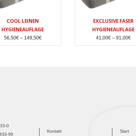
COOL LEINEN
EXCLUSIVE FASER
HYGIENEAUFLAGE
HYGIENEAUFLAGE
Price
Pr
56,50
€
–
149,50
€
41,00
€
–
91,00
€
range:
ra
56,50€
41
through
th
149,50€
91
433-0
Kontakt
Start
9433-99