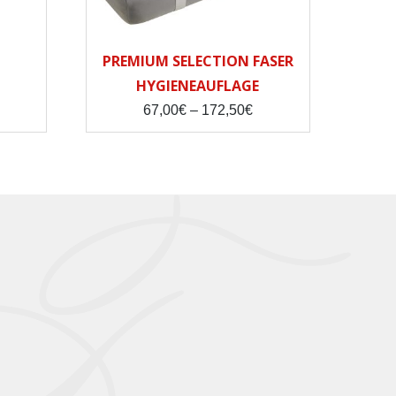
PREMIUM SELECTION FASER
HYGIENEAUFLAGE
ice
Price
67,00
€
–
172,50
€
nge:
range:
,00€
67,00€
rough
through
,00€
172,50€