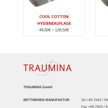
COOL COTTON
HYGIENEAUFLAGE
Price
49,00
€
–
128,50
€
range:
49,00€
through
128,50€
TRAUMINA GmbH
BETTWAREN MANUFAKTUR
Tel +49-7843 / 9
Fax +49-7843 / 