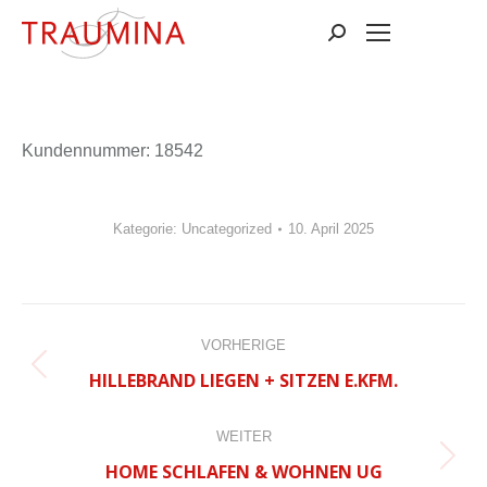
Suchen:
Kun­den­num­mer: 18542
Kategorie:
Uncategorized
10. April 2025
BEITRAGSNAVIGATION
VORHERIGE
Vorheriger
HILLEBRAND LIEGEN + SITZEN E.KFM.
Beitrag:
WEITER
Nächster
HOME SCHLAFEN & WOHNEN UG
Beitrag: