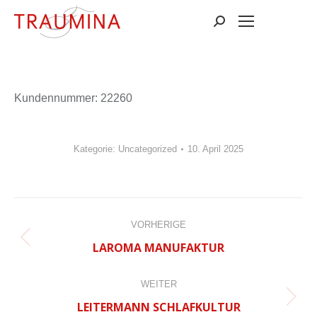
Suchen:
Kun­den­num­mer: 22260
Kategorie:
Uncategorized
10. April 2025
BEITRAGSNAVIGATION
VORHERIGE
Vorheriger
LAROMA MANUFAKTUR
Beitrag:
WEITER
Nächster
LEITERMANN SCHLAFKULTUR
Beitrag: