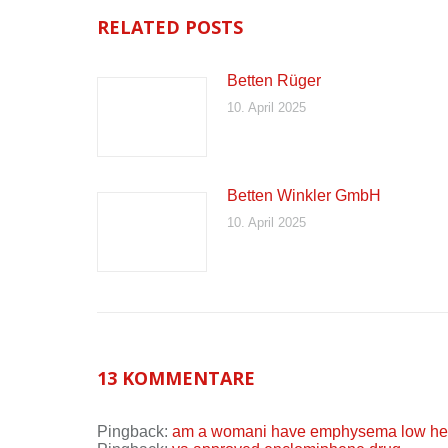
RELATED POSTS
Betten Rüger
10. April 2025
Betten Winkler GmbH
10. April 2025
13 KOMMENTARE
Pingback:
am a womani have emphysema low hemo