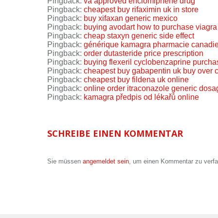
Pingback:
va approved enclomiphene drug
Pingback:
cheapest buy rifaximin uk in store
Pingback:
buy xifaxan generic mexico
Pingback:
buying avodart how to purchase viagra
Pingback:
cheap staxyn generic side effect
Pingback:
générique kamagra pharmacie canadi
Pingback:
order dutasteride price prescription
Pingback:
buying flexeril cyclobenzaprine purcha
Pingback:
cheapest buy gabapentin uk buy over 
Pingback:
cheapest buy fildena uk online
Pingback:
online order itraconazole generic dosa
Pingback:
kamagra předpis od lékařů online
SCHREIBE EINEN KOMMENTAR
Sie müssen
angemeldet sein
, um einen Kommentar zu verf