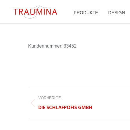
PRODUKTE
DESIGN
Kun­den­num­mer: 33452
BEITRAGSNAVIGATION
VORHERIGE
Vorheriger
DIE SCHLAFPOFIS GMBH
Beitrag: