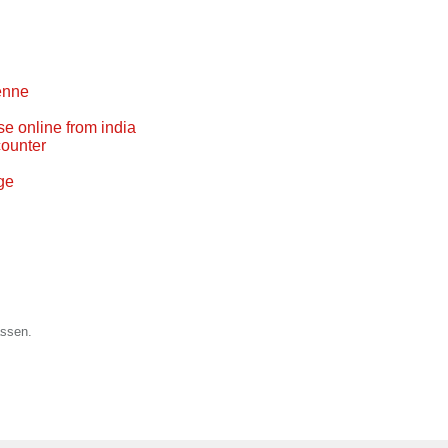
enne
se online from india
counter
ge
assen.