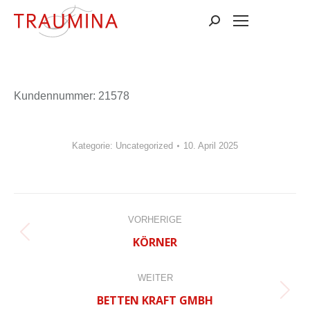
Suchen:
Kun­den­num­mer: 21578
Kategorie:
Uncategorized
10. April 2025
BEITRAGSNAVIGATION
VORHERIGE
Vorheriger
KÖRNER
Beitrag:
WEITER
Nächster
BETTEN KRAFT GMBH
Beitrag: