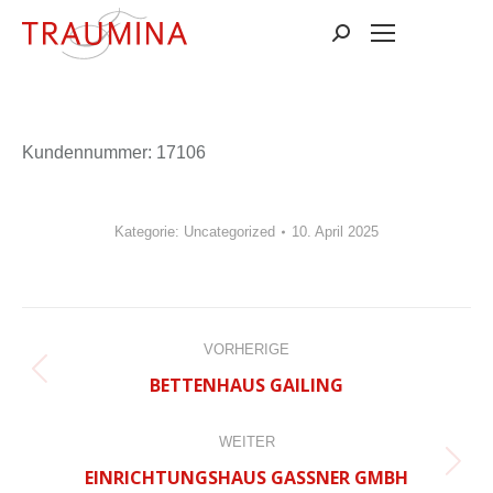
Suchen:
Kun­den­num­mer: 17106
Kategorie:
Uncategorized
10. April 2025
BEITRAGSNAVIGATION
VORHERIGE
Vorheriger
BETTENHAUS GAILING
Beitrag:
WEITER
Nächster
EINRICHTUNGSHAUS GASSNER GMBH
Beitrag: