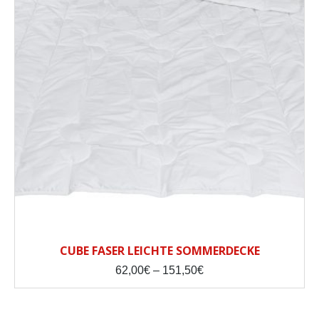
CUBE FASER LEICHTE SOMMERDECKE
Price
62,00
€
–
151,50
€
range:
62,00€
through