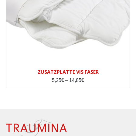
ZUSATZPLATTE VIS FASER
Price
5,25
€
–
14,85
€
range:
5,25€
through
14,85€