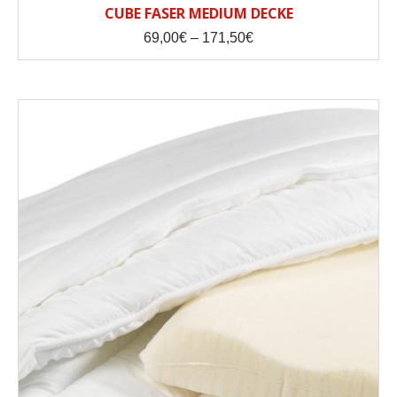
CUBE FASER MEDIUM DECKE
Price
69,00
€
–
171,50
€
range:
69,00€
through
171,50€