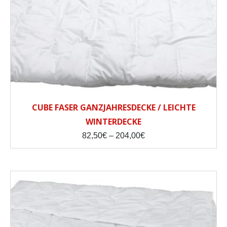
CUBE FASER GANZJAHRESDECKE / LEICHTE
WINTERDECKE
Price
82,50
€
–
204,00
€
range:
82,50€
through
204,00€