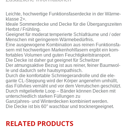
Leich­te, hoch­wer­ti­ge Funk­ti­ons­fa­ser­de­cke in der Wär­me­
klas­se 2+.
Idea­le Som­mer­de­cke und De­cke für die Über­gangs­zei­ten
Herbst / Früh­ling.
Ge­eig­net für mo­de­rat tem­pe­rier­te Schlaf­räu­me und / oder
Men­schen mit ge­rin­ge­rem Wär­me­be­dürf­nis.
Ei­ne aus­ge­wo­ge­ne Kom­bi­na­ti­on aus rei­nen Funk­ti­ons­fa­
sern mit hoch­wer­ti­gen Mar­ken­hohl­fa­sern er­gibt ein kom­
for­ta­bles Vo­lu­men und gu­ten Feuch­tig­keits­trans­port.
Die De­cke ist da­her gut ge­eig­net für Schwit­zer
Der at­mungs­ak­ti­ve Be­zug ist aus rei­ner, fei­ner Baum­wol­
le und da­durch sehr haut­sym­pa­thisch.
Durch die kom­for­ta­ble Schmie­ger­and­rol­le und die ele­
gan­te CL-Steppung wird der Kör­per an­ge­nehm um­hüllt,
das Füll­vlies ver­näht und vor dem Ver­rut­schen ge­schützt.
Durch mit­ge­lie­fer­te Loop – Bän­der kön­nen De­cken mit
un­ter­schied­lich star­ken Fül­lun­gen zu
Ganzjahres- und Win­ter­de­cken kom­bi­niert wer­den.
Die De­cke ist bis 60° wasch­bar und trock­ner­ge­eig­net.
RELATED PRODUCTS