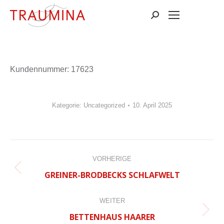
Suchen:
Kun­den­num­mer: 17623
Kategorie:
Uncategorized
10. April 2025
BEITRAGSNAVIGATION
VORHERIGE
Vorheriger
GREINER-BRODBECKS SCHLAFWELT
Beitrag:
WEITER
Nächster
BETTENHAUS HAARER
Beitrag: