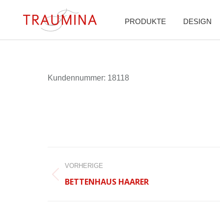
PRODUKTE
DESIGN
Kun­den­num­mer: 18118
BEITRAGSNAVIGATION
VORHERIGE
Vorheriger
BETTENHAUS HAARER
Beitrag: