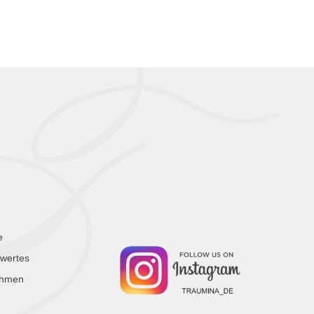
e
wertes
ehmen