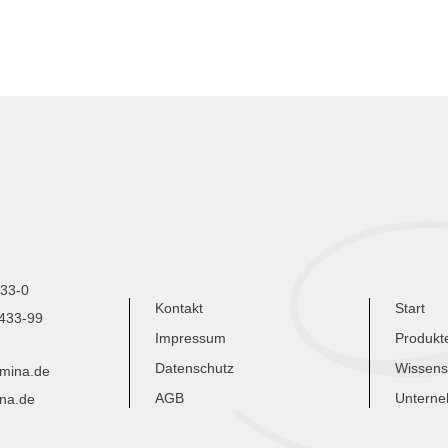
433-0
Kontakt
Start
9433-99
Impressum
Produkt
Datenschutz
Wissens
umina.de
AGB
Untern
na.de