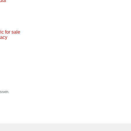
dia
c for sale
macy
assen.