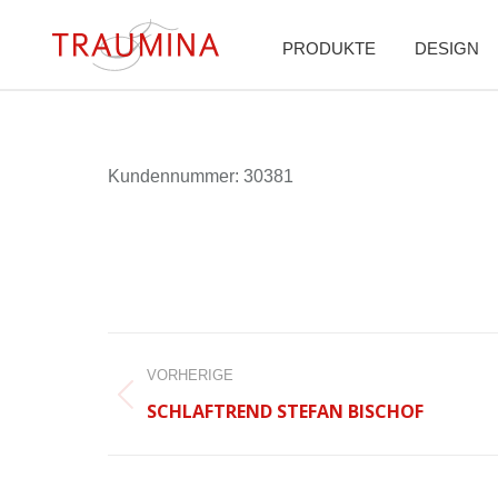
PRODUKTE
DESIGN
Kun­den­num­mer: 30381
BEITRAGSNAVIGATION
VORHERIGE
Vorheriger
SCHLAFTREND STEFAN BISCHOF
Beitrag: