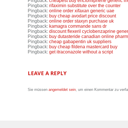
Pingback:
cheapest buy enclomiphene generic in
Pingback:
rifaximin substitute over the counter
Pingback:
online order xifaxan generic uae
Pingback:
buy cheap avodart price discount
Pingback:
online order staxyn purchase uk
Pingback:
kamagra commande sans dr
Pingback:
discount flexeril cyclobenzaprine generi
Pingback:
buy dutasteride canadian online phar
Pingback:
cheap gabapentin uk suppliers
Pingback:
buy cheap fildena mastercard buy
Pingback:
get itraconazole without a script
LEAVE A REPLY
Sie müssen
angemeldet sein
, um einen Kommentar zu verf