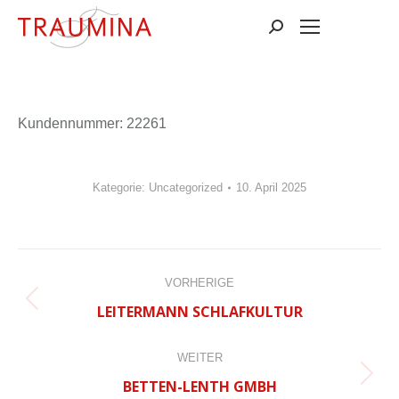
Suchen:
Kun­den­num­mer: 22261
Kategorie:
Uncategorized
10. April 2025
BEITRAGSNAVIGATION
VORHERIGE
Vorheriger
LEITERMANN SCHLAFKULTUR
Beitrag:
WEITER
Nächster
BETTEN-LENTH GMBH
Beitrag: