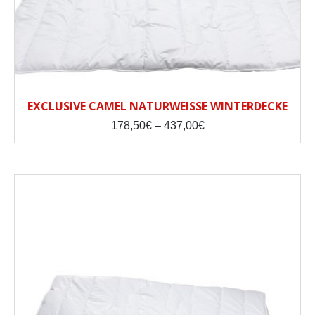
EXCLUSIVE CAMEL NATURWEISSE WINTERDECKE
Price
178,50
€
–
437,00
€
range:
178,50€
through
437,00€