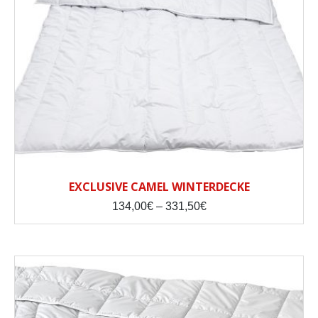
EXCLUSIVE CAMEL WINTERDECKE
Price
134,00
€
–
331,50
€
range:
134,00€
through
331,50€