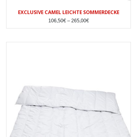
EXCLUSIVE CAMEL LEICHTE SOMMERDECKE
Price
106,50
€
–
265,00
€
range:
106,50€
through
265,00€