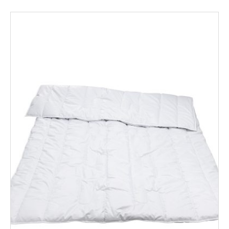
through
251,00€