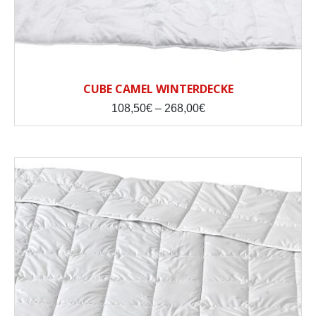
CUBE CAMEL WINTERDECKE
Price
108,50
€
–
268,00
€
range:
108,50€
through
268,00€