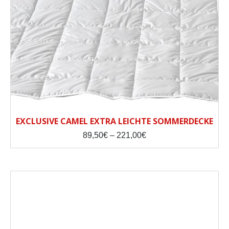
EXCLUSIVE CAMEL EXTRA LEICHTE SOMMERDECKE
Price
89,50
€
–
221,00
€
range:
89,50€
through
221,00€