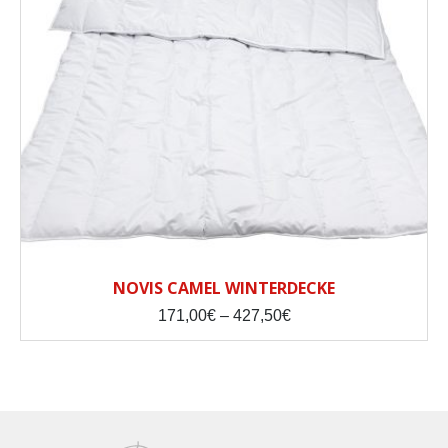
NOVIS CAMEL WINTERDECKE
Price
171,00
€
–
427,50
€
range:
171,00€
through
427,50€