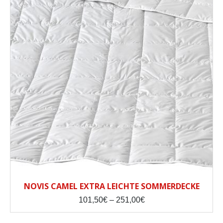
NOVIS CAMEL EXTRA LEICHTE SOMMERDECKE
Price
101,50
€
–
251,00
€
range:
101,50€