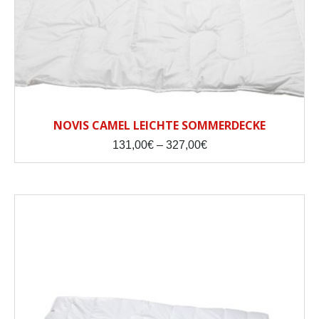
NOVIS CAMEL LEICHTE SOMMERDECKE
Price
131,00
€
–
327,00
€
range:
131,00€
through
327,00€