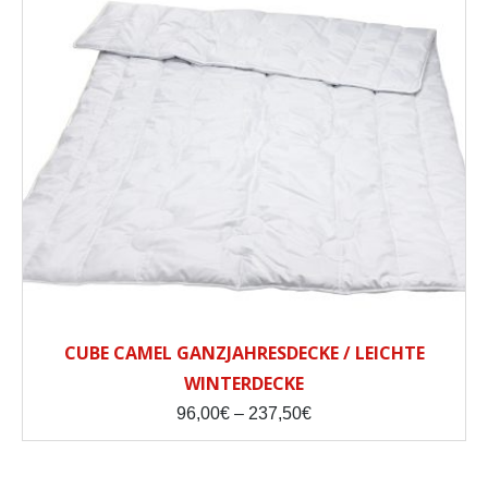
CUBE CAMEL GANZJAHRESDECKE / LEICHTE
WINTERDECKE
Price
96,00
€
–
237,50
€
range:
96,00€
through