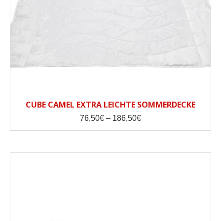
CUBE CAMEL EXTRA LEICHTE SOMMERDECKE
Price
76,50
€
–
186,50
€
range:
76,50€
through
186,50€