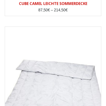
CUBE CAMEL LEICHTE SOMMERDECKE
Price
87,50
€
–
214,50
€
range:
87,50€
through
214,50€