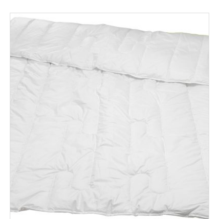
through
308,00€