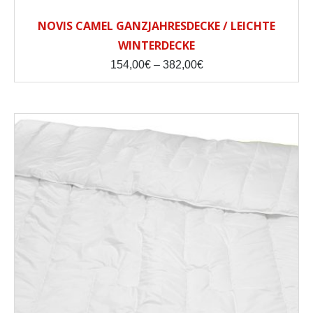
NOVIS CAMEL GANZJAHRESDECKE / LEICHTE
WINTERDECKE
Price
154,00
€
–
382,00
€
range:
154,00€
through
382,00€