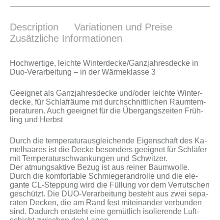
Description
Variationen und Preise
Zusätzliche Informationen
Hoch­wer­ti­ge, leich­te Winterdecke/Ganzjahresdecke in
Duo-Verarbeitung – in der Wär­me­klas­se 3
Ge­eig­net als Ganz­jah­res­de­cke und/oder leich­te Win­ter­
de­cke, für Schlaf­räu­me mit durch­schnitt­li­chen Raum­tem­
pe­ra­tu­ren. Auch ge­eig­net für die Über­gangs­zei­ten Früh­
ling und Herbst
Durch die tem­pe­ra­tur­aus­glei­chen­de Ei­gen­schaft des Ka­
mel­haa­res ist die De­cke be­son­ders ge­eig­net für Schlä­fer
mit Tem­pe­ra­tur­schwan­kun­gen und Schwit­zer.
Der at­mungs­ak­ti­ve Be­zug ist aus rei­ner Baum­wol­le.
Durch die kom­for­ta­ble Schmie­ger­and­rol­le und die ele­
gan­te CL-Steppung wird die Fül­lung vor dem Ver­rut­schen
ge­schützt. Die DUO-Verarbeitung be­steht aus zwei se­pa­
ra­ten De­cken, die am Rand fest mit­ein­an­der ver­bun­den
sind. Da­durch ent­steht ei­ne ge­müt­lich iso­lie­ren­de Luft­