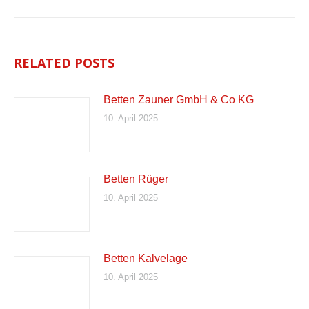
RELATED POSTS
Betten Zauner GmbH & Co KG
10. April 2025
Betten Rüger
10. April 2025
Betten Kalvelage
10. April 2025