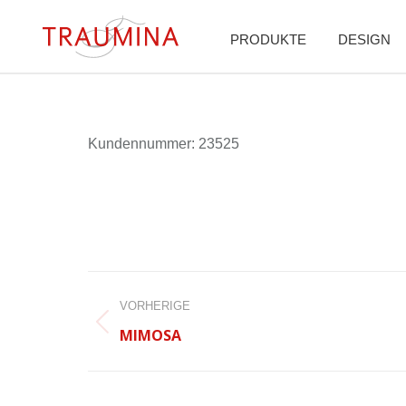
PRODUKTE
DESIGN
Kun­den­num­mer: 23525
BEITRAGSNAVIGATION
VORHERIGE
Vorheriger
MIMOSA
Beitrag: