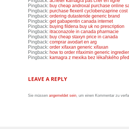
Pingback:
acheter kamagra pas cher en ligne
Pingback:
buy cheap androxal purchase online sa
Pingback:
purchase flexeril cyclobenzaprine cost 
Pingback:
ordering dutasteride generic brand
Pingback:
get gabapentin canada internet
Pingback:
buying fildena buy uk no prescription
Pingback:
itraconazole in canada pharmacie
Pingback:
buy cheap staxyn price in canada
Pingback:
comprar avodart en arg
Pingback:
order xifaxan generic xifaxan
Pingback:
how to order rifaximin generic ingredie
Pingback:
kamagra z mexika bez lékařského pře
LEAVE A REPLY
Sie müssen
angemeldet sein
, um einen Kommentar zu verf