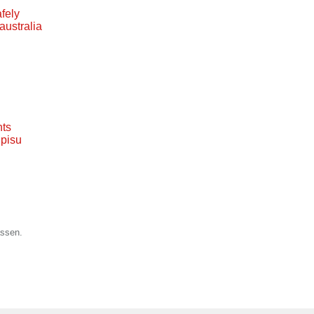
fely
australia
nts
dpisu
assen.