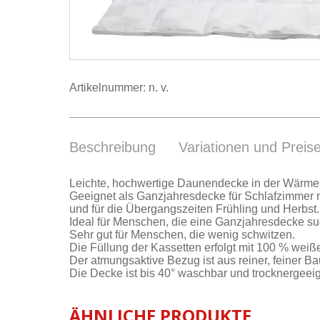
Artikelnummer:
n. v.
Beschreibung
Variationen und Preis
Leich­te, hoch­wer­ti­ge Dau­nen­de­cke in der Wär­me­
Ge­eig­net als Ganz­jah­res­de­cke für Schlaf­zim­mer m
und für die Über­gangs­zei­ten Früh­ling und Herbst.
Ide­al für Men­schen, die ei­ne Ganz­jah­res­de­cke su
Sehr gut für Men­schen, die we­nig schwit­zen.
Die Fül­lung der Kas­set­ten er­folgt mit 100 % wei­
Der at­mungs­ak­ti­ve Be­zug ist aus rei­ner, fei­ner 
Die De­cke ist bis 40° wasch­bar und trock­ner­ge­eig
ÄHNLICHE PRODUKTE