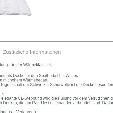
Zusätzliche Informationen
tung – in der Wär­me­klas­se 4.
 und als De­cke für den Spät­herbst bis Win­ter.
en mit ho­hem Wär­me­be­darf.
de Ei­gen­schaft der Schwei­zer Schur­wol­le ist die De­cke be­son­ders
le.
ie ele­gan­te CL-Steppung wird die Fül­lung vor dem Ver­rut­schen g
e­cken, die am Rand fest mit­ein­an­der ver­bun­den sind. Da­durch e
i­gungs – Ver­fah­ren )