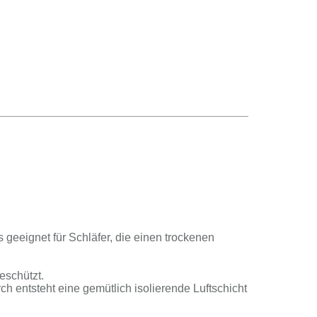
 ge­eig­net für Schlä­fer, die ei­nen tro­cke­nen
e­schützt.
nt­steht ei­ne ge­müt­lich iso­lie­ren­de Luft­schicht