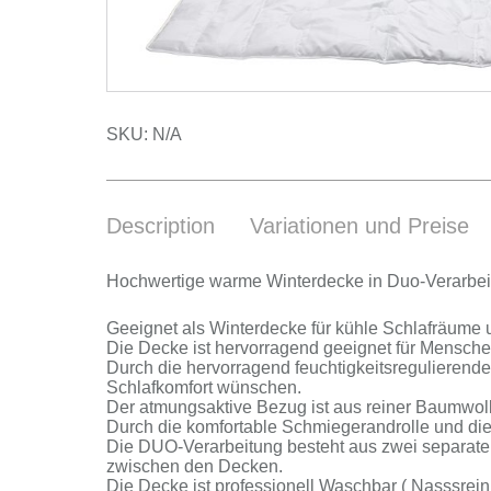
SKU:
N/A
Description
Variationen und Preise
Hoch­wer­ti­ge war­me Win­ter­de­cke in Duo-Verarbei
Ge­eig­net als Win­ter­de­cke für küh­le Schlaf­räu­me
Die De­cke ist her­vor­ra­gend ge­eig­net für Men­sch
Durch die her­vor­ra­gend feuch­tig­keits­re­gu­lie­ren­
Schlaf­kom­fort wün­schen.
Der at­mungs­ak­ti­ve Be­zug ist aus rei­ner Baum­wol­
Durch die kom­for­ta­ble Schmie­ger­and­rol­le und d
Die DUO-Verarbeitung be­steht aus zwei se­pa­ra­ten D
zwi­schen den De­cken.
Die De­cke ist pro­fes­sio­nell Wasch­bar ( Nass­s­rei­n