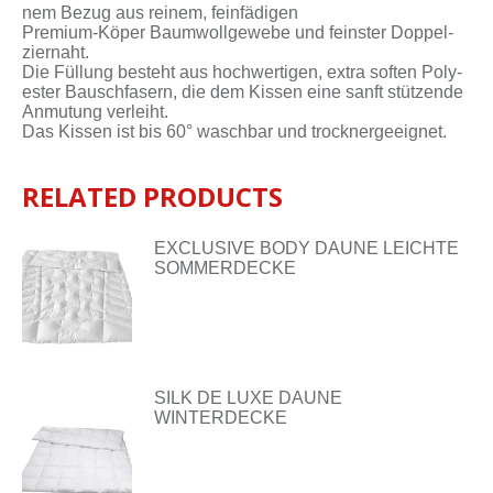
nem Be­zug aus rei­nem, fein­fä­di­gen
Premium-Köper Baum­woll­ge­we­be und feins­ter Dop­pel­
zier­naht.
Die Fül­lung be­steht aus hoch­wer­ti­gen, ex­tra sof­ten Po­ly­
es­ter Bausch­fa­sern, die dem Kis­sen ei­ne sanft stüt­zen­de
An­mu­tung ver­leiht.
Das Kis­sen ist bis 60° wasch­bar und trock­ner­ge­eig­net.
RELATED PRODUCTS
EXCLUSIVE BODY DAUNE LEICHTE
SOMMERDECKE
SILK DE LUXE DAUNE
WINTERDECKE