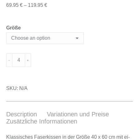
69.95
€
–
119.95
€
Größe
SKU:
N/A
Description
Variationen und Preise
Zusätzliche Informationen
Klas­si­sches Fa­ser­kis­sen in der Grö­ße 40 x 60 cm mit ei­