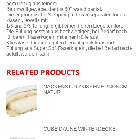
nem Be­zug aus fei­nem
Baum­woll­ge­we­be, der bis 60° wasch­bar ist.
Die er­go­no­mi­sche Step­pung mit zwei se­pa­ra­ten In­nen­
kis­sen , je­weils mit
1/3 und 2/3 Tei­lung, er­gibt ei­nen ho­hen Lie­ge­kom­fort.
Die Fül­lung be­steht aus hoch­wer­ti­gen, bei Be­darf nach­
füll­ba­ren, Fa­ser­ku­geln mit ei­ner Hül­le aus
Kli­ma­fa­ser für ei­nen gu­ten Feuch­tig­keits­trans­port.
Fül­lung aus Su­per Soft Fa­ser­ku­geln, die bei Be­darf nach­
ge­füllt wer­den kann.
RELATED PRODUCTS
NACKENSTÜTZKISSEN ERGONOM
NATUR
CUBE DAUNE WINTERDECKE