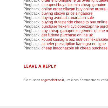
Pingback:
order enclomiphene us overnight deliv
Pingback:
cheapest buy rifaximin cheap genuine
Pingback:
online order xifaxan buy online austral
Pingback:
buying staxyn price singapore
Pingback:
buying avodart canada on sale
Pingback:
buying dutasteride cheap to buy online
Pingback:
purchase flexeril cyclobenzaprine purc
Pingback:
buy cheap gabapentin generic online 
Pingback:
get fildena purchase online uk
Pingback:
koupit kamagra bez nutnosti lékařskéh
Pingback:
acheter prescription kamagra en ligne
Pingback:
cheap itraconazole uk cheap purchase
LEAVE A REPLY
Sie müssen
angemeldet sein
, um einen Kommentar zu verf