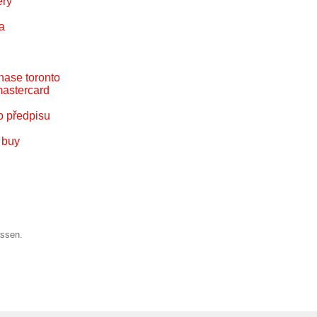
ery
ia
hase toronto
mastercard
o předpisu
 buy
assen.