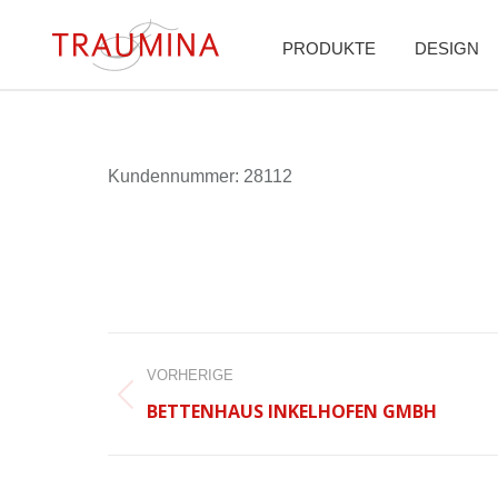
PRODUKTE
DESIGN
Kun­den­num­mer: 28112
BEITRAGSNAVIGATION
VORHERIGE
Vorheriger
BETTENHAUS INKELHOFEN GMBH
Beitrag: