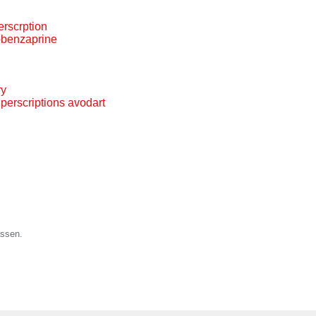
erscrption
lobenzaprine
ry
 perscriptions avodart
assen.