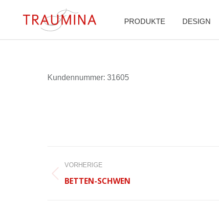
PRODUKTE
DESIGN
Kun­den­num­mer: 31605
BEITRAGSNAVIGATION
VORHERIGE
Vorheriger
BETTEN-SCHWEN
Beitrag: