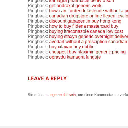
Pingback:
kamagra pharmacie de livraison
Pingback:
get androxal generic work
Pingback:
how can i order dutasteride without a p
Pingback:
canadian drugstore online flexeril cyc
Pingback:
discount gabapentin buy hong kong
Pingback:
how to buy fildena mastercard buy
Pingback:
buying itraconazole canada low cost
Pingback:
buying staxyn generic overnight delive
Pingback:
avodart without a presciption canadian
Pingback:
buy xifaxan buy dublin
Pingback:
cheapest buy rifaximin generic pricing
Pingback:
opravdu kamagra funguje
LEAVE A REPLY
Sie müssen
angemeldet sein
, um einen Kommentar zu verf