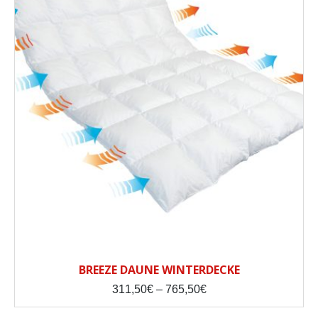
BREEZE DAUNE WINTERDECKE
Preisspanne:
311,50
€
–
765,50
€
311,50€
bis