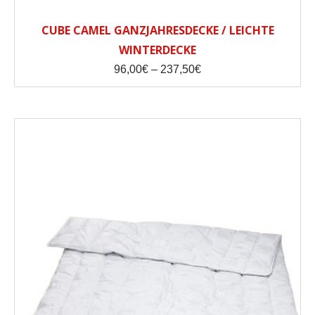
CUBE CAMEL GANZJAHRESDECKE / LEICHTE
WINTERDECKE
Preisspanne:
96,00
€
–
237,50
€
96,00€
bis
237,50€