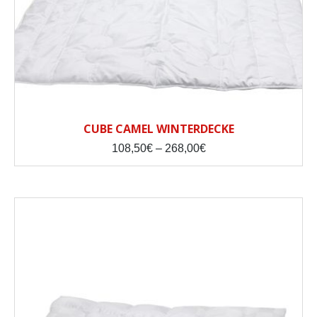
CUBE CAMEL WINTERDECKE
Preisspanne:
108,50
€
–
268,00
€
108,50€
bis
268,00€