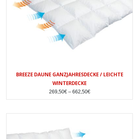
BREEZE DAUNE GANZJAHRESDECKE / LEICHTE
WINTERDECKE
Preisspanne:
269,50
€
–
662,50
€
269,50€
bis
662,50€