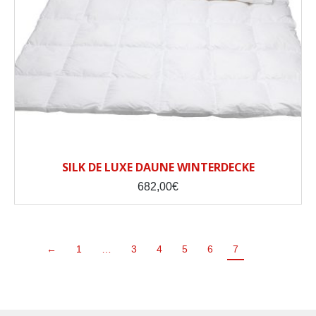
SILK DE LUXE DAUNE WINTERDECKE
682,00
€
←
1
…
3
4
5
6
7