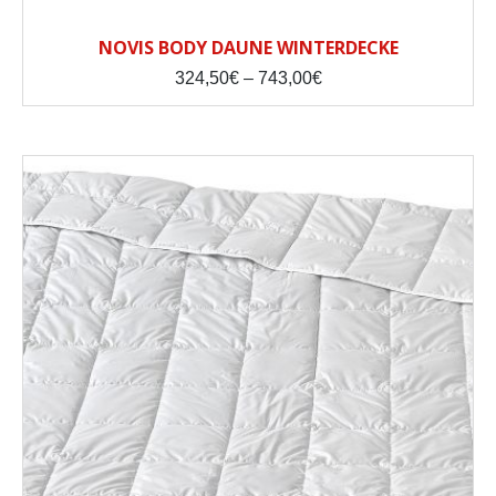
NOVIS BODY DAUNE WINTERDECKE
Price
324,50
€
–
743,00
€
range:
324,50€
through
743,00€