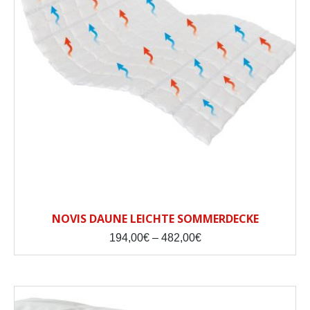
NOVIS DAUNE LEICHTE SOMMERDECKE
Price
194,00
€
–
482,00
€
range:
194,00€
through
482,00€