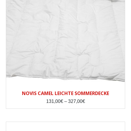
NOVIS CAMEL LEICHTE SOMMERDECKE
Price
131,00
€
–
327,00
€
range:
131,00€
through
327,00€