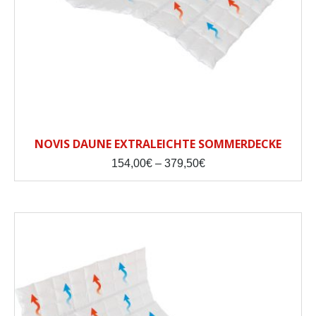
NOVIS DAUNE EXTRALEICHTE SOMMERDECKE
Price
154,00
€
–
379,50
€
range:
154,00€
through
379,50€