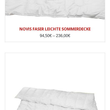
NOVIS FASER LEICHTE SOMMERDECKE
Price
94,50
€
–
236,00
€
range:
94,50€
through
236,00€