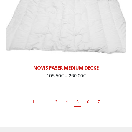
NOVIS FASER MEDIUM DECKE
Price
105,50
€
–
260,00
€
range:
105,50€
through
260,00€
←
1
…
3
4
5
6
7
→