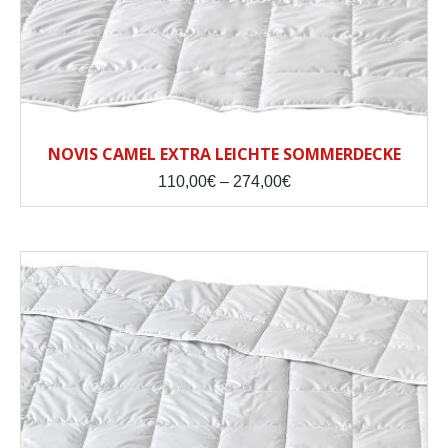
NOVIS CAMEL EXTRA LEICHTE SOMMERDECKE
Price
110,00
€
–
274,00
€
range:
110,00€
through
274,00€