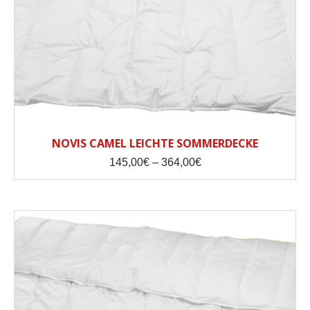
NOVIS CAMEL LEICHTE SOMMERDECKE
Price
145,00
€
–
364,00
€
range:
145,00€
through
364,00€