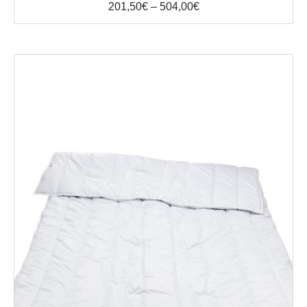
Price
201,50
€
–
504,00
€
range:
201,50€
through
504,00€