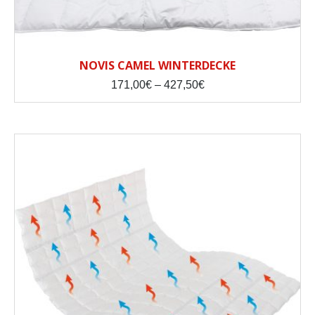
NOVIS CAMEL WINTERDECKE
Price
171,00
€
–
427,50
€
range:
171,00€
through
427,50€