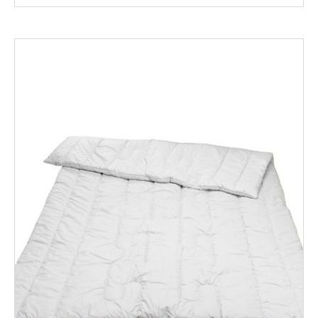
range:
154,00€
through
382,00€