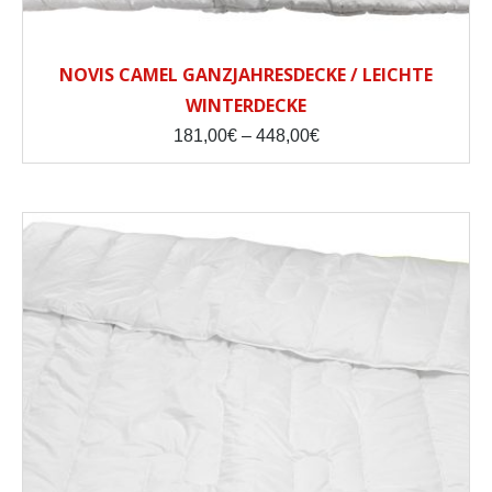
NOVIS CAMEL GANZJAHRESDECKE / LEICHTE
WINTERDECKE
Price
181,00
€
–
448,00
€
range:
181,00€
through
448,00€