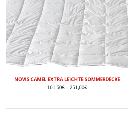
NOVIS CAMEL EXTRA LEICHTE SOMMERDECKE
Price
101,50
€
–
251,00
€
range:
101,50€
through
251,00€