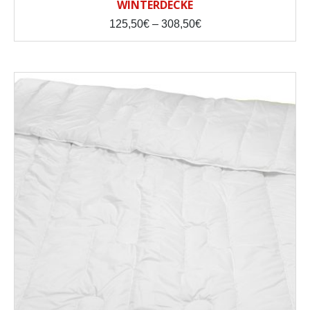
WINTERDECKE
Price
125,50
€
–
308,50
€
range:
125,50€
through
308,50€