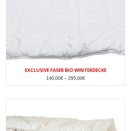
EXCLUSIVE FASER BIO WINTERDECKE
Price
140,00
€
–
295,00
€
range:
140,00€
through
295,00€